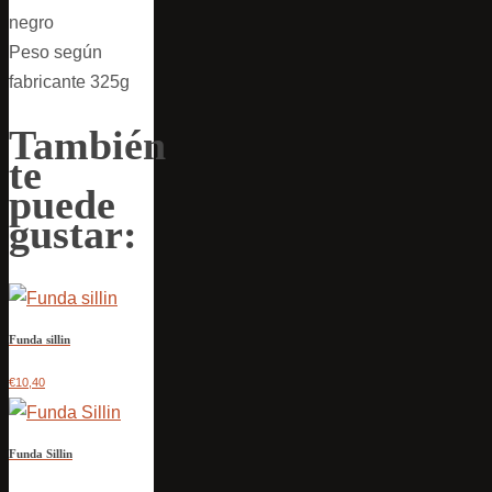
negro
Peso según
fabricante 325g
También
te
puede
gustar:
Funda sillin
€10,40
Funda Sillin