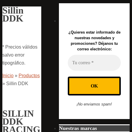
Sillin
DDK
¿Quieres estar informado de
nuestras novedades y
promociones? Déjanos tu
* Precios válidos
correo electrónico:
salvo error
tipográfico.
Inicio
»
Productos
»
Sillin DDK
¡No enviamos spam!
SILLIN
DDK
RACING
Nuestras marcas