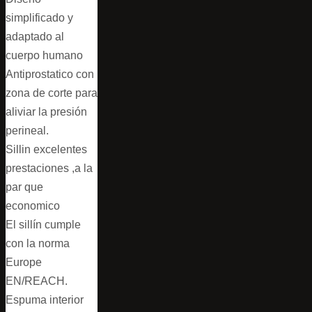
simplificado y
adaptado al
cuerpo humano
Antiprostatico con
zona de corte para
aliviar la presión
perineal.
Sillin excelentes
prestaciones ,a la
par que
economico
El sillín cumple
con la norma
Europe
EN/REACH.
Espuma interior