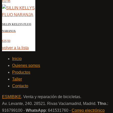
€12,95
SILLIN KELLYS FLUO
NARANJA
€25,50
volver a la lista
Inicio
Quienes somos
Productos
Taller
Contacto
ESMIBIKE
. Venta y reparación de bicicletas.
Av. Levante, 240. 28521. Rivas Vaciamadrid, Madrid.
Tfno.
:
916799100 -
WhatsApp
: 641531760 -
Correo electrónico