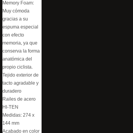
Memory Foam:
Muy cómoda
gracias a su
espuma especial
con efecto
memoria, ya que
conserva la forma
anatómica del
propio ciclista.
Tejido exterior de
tacto agradable y
duradero
Railes de acero
HI-TEN
Medidas: 274 x
144 mm
Acabado en color