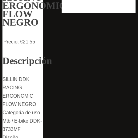
ERGONOMIC
FLOW
NEGRO
Precio:
€21,55
Descripción
SILLIN DDK
RACING
ERGONOMIC
FLOW NEGRO
Categoria de uso
Mtb / E-bike DDK-
3733MF
Diseño