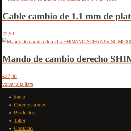
Cable cambio de 1.1 mm de pla
€2,50
Mando de cambio derecho S
€27,00
volver a la lista
Inicio
Quienes somos
Productos
Taller
Contacto