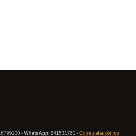
916799100 -
WhatsApp
: 641531760 -
Correo electrónico