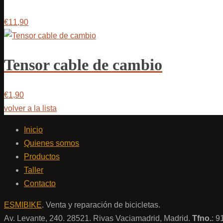
€11,90
Tensor cable de cambio
€1,90
volver a la lista
Inicio
Quienes somos
Productos
Taller
Contacto
ESMIBIKE
. Venta y reparación de bicicletas.
Av. Levante, 240. 28521. Rivas Vaciamadrid, Madrid.
Tfno.
: 