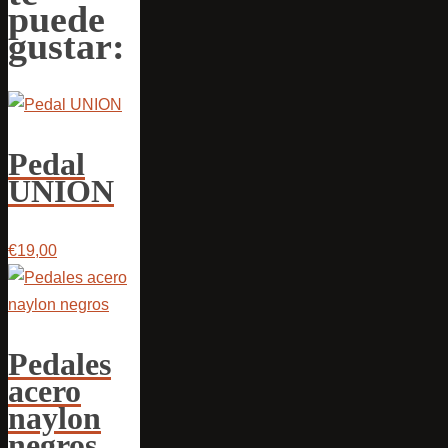
puede
gustar:
Pedal
UNION
€19,00
Pedales
acero
naylon
negros