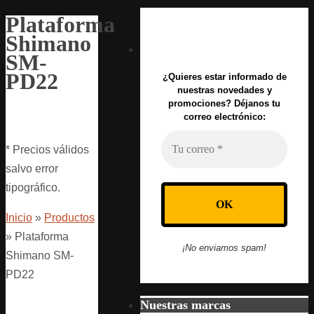
Plataforma
Shimano
SM-
PD22
¿Quieres estar informado de
nuestras novedades y
promociones? Déjanos tu
correo electrónico:
* Precios válidos
salvo error
tipográfico.
Inicio
»
Productos
»
Plataforma
¡No enviamos spam!
Shimano SM-
PD22
Nuestras marcas