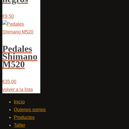
€9,50
Pedales
Shimano
M520
€35,00
volver a la lista
Inicio
Quienes somos
Productos
Taller