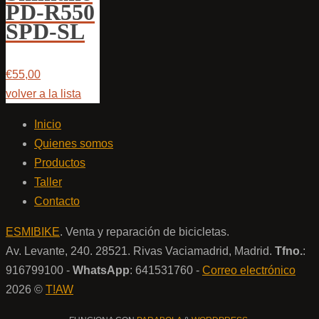
PD-R550
SPD-SL
€55,00
volver a la lista
Inicio
Quienes somos
Productos
Taller
Contacto
ESMIBIKE
. Venta y reparación de bicicletas.
Av. Levante, 240. 28521. Rivas Vaciamadrid, Madrid.
Tfno.
:
916799100 -
WhatsApp
: 641531760 -
Correo electrónico
2026 ©
T!AW