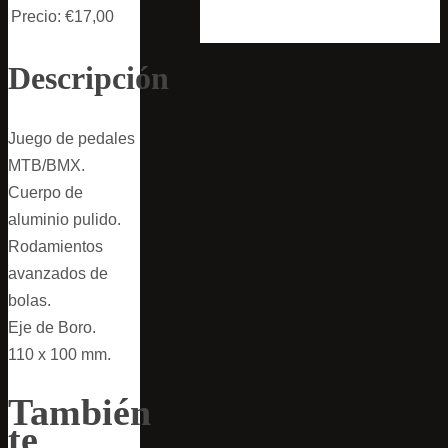
Precio:
€17,00
Descripción
Juego de pedales
MTB/BMX.
Cuerpo de
aluminio pulido.
Rodamientos
avanzados de
bolas.
Eje de Boro.
110 x 100 mm.
También
te