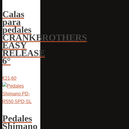
Calas
para
pedales
CRANKBROTHERS
EASY
RELEASE
6°
€21,60
Pedales
Shimano