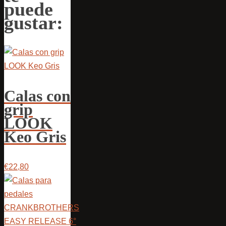
puede
gustar:
Calas con
grip
LOOK
Keo Gris
€22,80