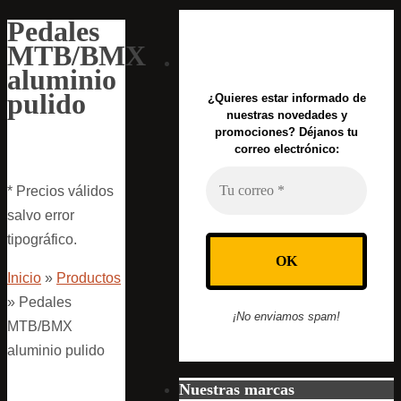
Pedales
MTB/BMX
aluminio
pulido
¿Quieres estar informado de
nuestras novedades y
promociones? Déjanos tu
correo electrónico:
* Precios válidos
salvo error
tipográfico.
Inicio
»
Productos
»
Pedales
¡No enviamos spam!
MTB/BMX
aluminio pulido
Nuestras marcas