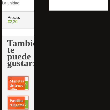
La unidad
Precio:
€2,20
También
te
puede
gustar:
Manetas
€7,20
de freno
niño
SACCON
Pastillas
€8,85
Alligator