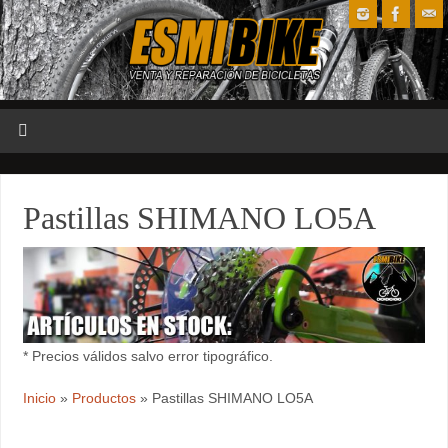
Pastillas SHIMANO LO5A
* Precios válidos salvo error tipográfico.
Inicio
»
Productos
»
Pastillas SHIMANO LO5A