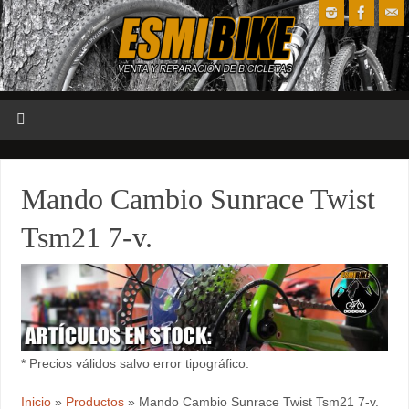
Mando Cambio Sunrace Twist
Tsm21 7-v.
* Precios válidos salvo error tipográfico.
Inicio
»
Productos
»
Mando Cambio Sunrace Twist Tsm21 7-v.