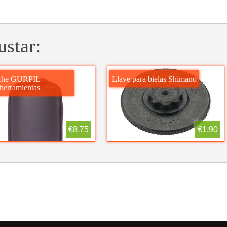
ustar:
che GURPIL
Llave para bielas Shimano
herramientas
€8,75
€1,90