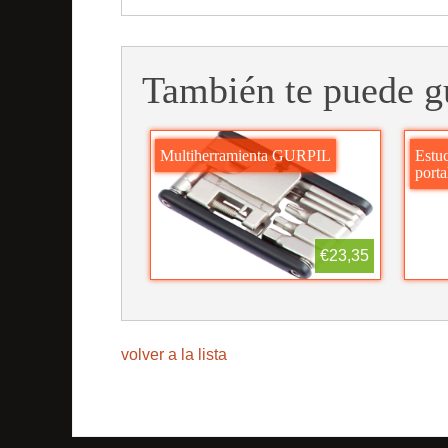
También te puede g
Multiherramienta GURPIL
Estu
porta
€23,35
volver a la lista