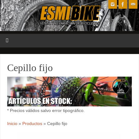
Cepillo fijo
* Precios válidos salvo error tipográfico.
Inicio
»
Productos
»
Cepillo fijo