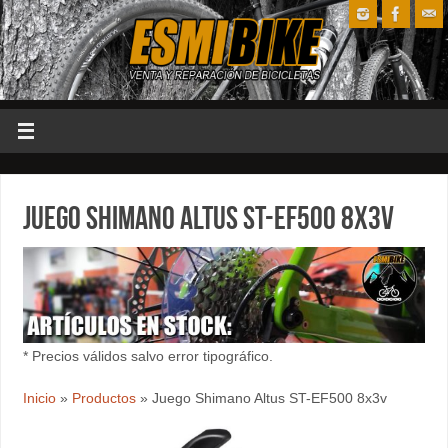
Juego Shimano Altus ST-EF500 8x3v
* Precios válidos salvo error tipográfico.
Inicio
»
Productos
»
Juego Shimano Altus ST-EF500 8x3v