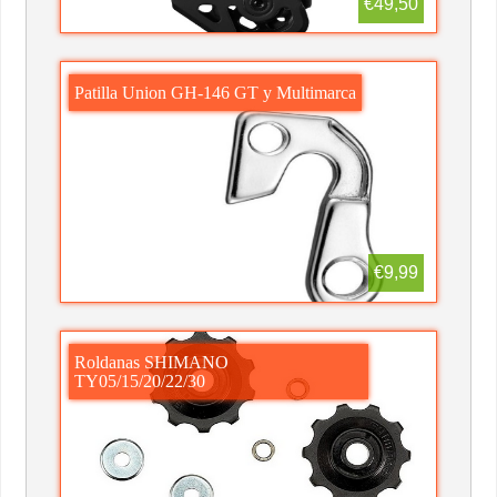
€49,50
Patilla Union GH-146 GT y Multimarca
€9,99
Roldanas SHIMANO
TY05/15/20/22/30