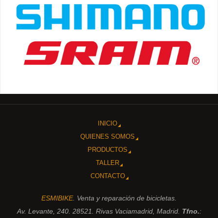
INICIO
QUIENES SOMOS
PRODUCTOS
TALLER
CONTACTO
ESMIBIKE
. Venta y reparación de bicicletas.
Av. Levante, 240. 28521. Rivas Vaciamadrid, Madrid.
Tfno.
: