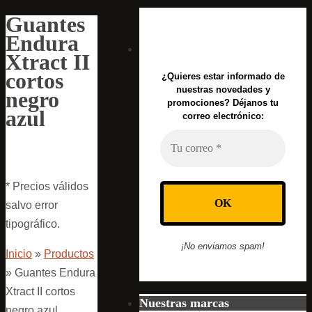
Guantes
Endura
Xtract II
cortos
¿Quieres estar informado de
nuestras novedades y
negro
promociones? Déjanos tu
azul
correo electrónico:
* Precios válidos
salvo error
tipográfico.
¡No enviamos spam!
Inicio
»
Productos
»
Guantes Endura
Xtract II cortos
Nuestras marcas
negro azul