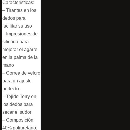
Características:
– Tirantes en los
dedos para
facilitar su uso
– Impresiones de
silicona para
mejorar el agarre
en la palma de la
mano
– Correa de velcro
para un ajuste
perfecto
– Tejido Terry en
los dedos para
secar el sudor
– Composición:
40% poliuretano,