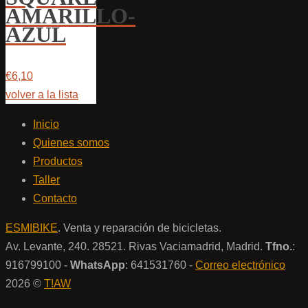
AMARILLO-
AZUL
€6,10
volver a la lista
Inicio
Quienes somos
Productos
Taller
Contacto
ESMIBIKE
. Venta y reparación de bicicletas.
Av. Levante, 240. 28521. Rivas Vaciamadrid, Madrid.
Tfno.
:
916799100 -
WhatsApp
: 641531760 -
Correo electrónico
2026 ©
T!AW