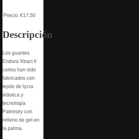
Precio:
€17,50
Descripción
Los guantes
Endura Xtract II
cortos han sido
fabricados con
tejido de lycra
elástica y
tecnología
Palmistry con
relleno de gel en
la palma.