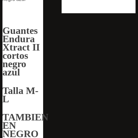
Guantes
Endura
Xtract II
cortos
negro
azul
Talla M-
L
TAMBIEN
EN
NEGRO