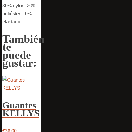
30% nylon, 20%
poliéster, 10%
elastano
También
te
puede
gustar:
Guantes
KELLYS
€36,00