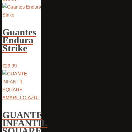
Guantes
Endura
Strike
€29,99
GUANTE
INFANTIL
SQUARE