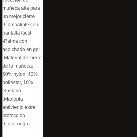
muñeca alta para
un mejor cierre
-Compatible con
pantalla táctil
-Palma con
acolchado en gel
-Material de cierre
de la muñeca:
50% nylon, 40%
poliéster, 10%
elastano
-Manopla
antiviento extra
protecciòn
-Color negro