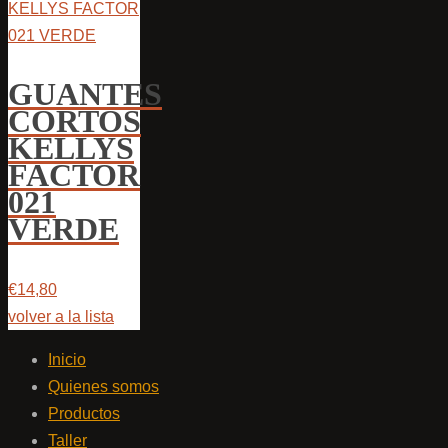
GUANTES
CORTOS
KELLYS
FACTOR
021
VERDE
€14,80
volver a la lista
Inicio
Quienes somos
Productos
Taller