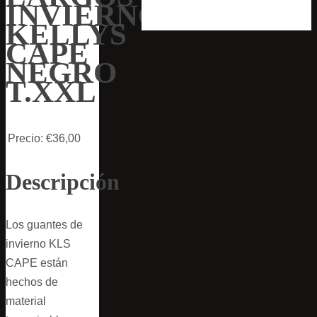
INVIERNO
KELLYS
CAPE
NEGRO
T.XXL
Precio:
€36,00
Descripción
Los guantes de
invierno KLS
CAPE están
hechos de
material