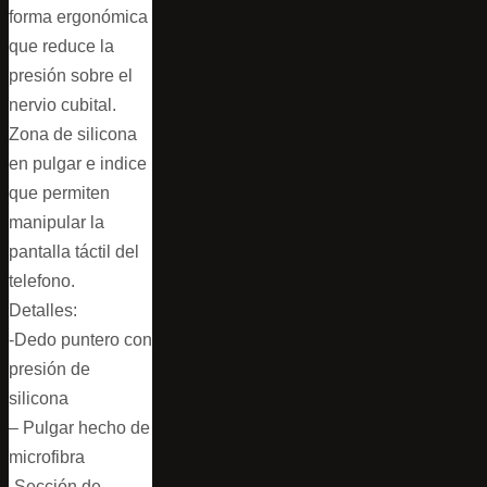
forma ergonómica
que reduce la
presión sobre el
nervio cubital.
Zona de silicona
en pulgar e indice
que permiten
manipular la
pantalla táctil del
telefono.
Detalles:
-Dedo puntero con
presión de
silicona
– Pulgar hecho de
microfibra
-Sección de