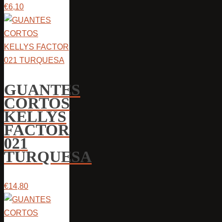
€6,10
GUANTES
CORTOS
KELLYS
FACTOR
021
TURQUESA
€14,80