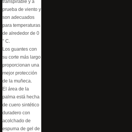
transpirable y a
prueba de viento y
son adecuados
para temperaturas
de alrededor de 0
° C.
Los guantes con
su corte más largo
proporcionan una
mejor protección
de la muñeca.
El área de la
palma está hecha
de cuero sintético
duradero con
acolchado de
espuma de gel de