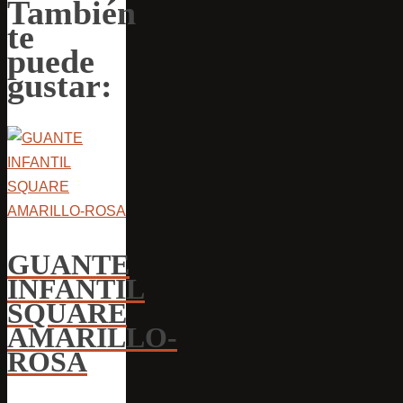
También
te
puede
gustar:
GUANTE
INFANTIL
SQUARE
AMARILLO-
ROSA