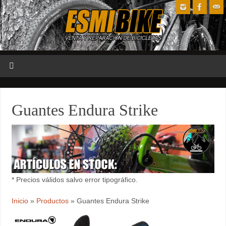
Guantes Endura Strike
* Precios válidos salvo error tipográfico.
Inicio
»
Productos
»
Guantes Endura Strike