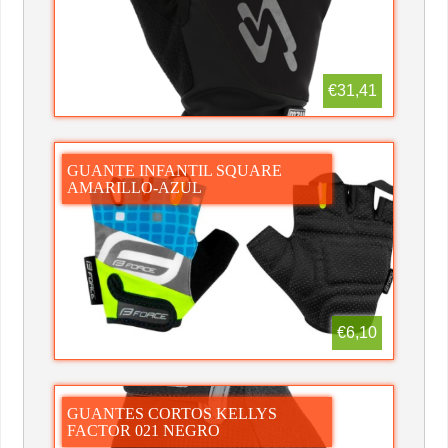
€31,41
GUANTE INFANTIL SQUARE
AMARILLO-AZUL
€6,10
GUANTES CORTOS KELLYS
FACTOR 021 NEGRO