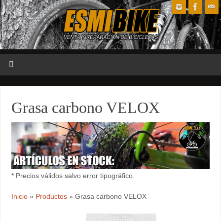
Grasa carbono VELOX
* Precios válidos salvo error tipográfico.
Inicio
»
Productos
»
Grasa carbono VELOX