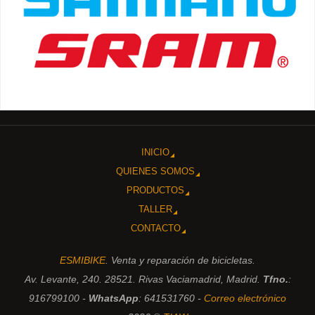
INICIO
QUIENES SOMOS
PRODUCTOS
TALLER
CONTACTO
ESMIBIKE
. Venta y reparación de bicicletas.
Av. Levante, 240. 28521. Rivas Vaciamadrid, Madrid.
Tfno.
:
916799100 -
WhatsApp
: 641531760 -
Correo electrónico