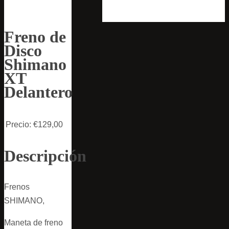
Freno de
Disco
Shimano
XT
Delantero
Precio:
€129,00
Descripción
Frenos
SHIMANO,
Maneta de freno