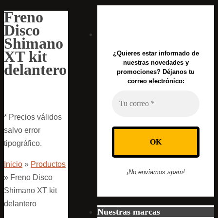
Freno
Disco
Shimano
XT kit
¿Quieres estar informado de
nuestras novedades y
delantero
promociones? Déjanos tu
correo electrónico:
* Precios válidos
salvo error
tipográfico.
Inicio
»
Productos
¡No enviamos spam!
»
Freno Disco
Shimano XT kit
delantero
Nuestras marcas