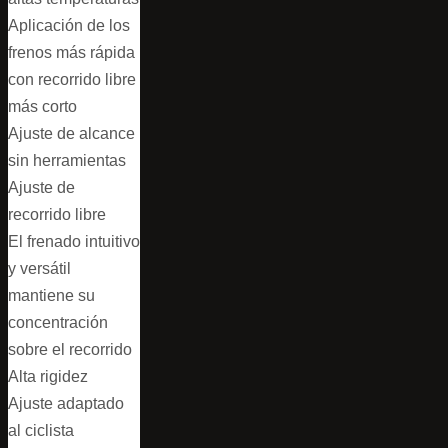
Aplicación de los
frenos más rápida
con recorrido libre
más corto
Ajuste de alcance
sin herramientas
Ajuste de
recorrido libre
El frenado intuitivo
y versátil
mantiene su
concentración
sobre el recorrido
Alta rigidez
Ajuste adaptado
al ciclista