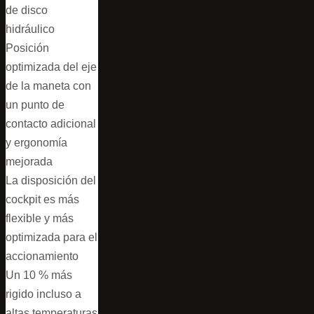
de disco
hidráulico
Posición
optimizada del eje
de la maneta con
un punto de
contacto adicional
y ergonomía
mejorada
La disposición del
cockpit es más
flexible y más
optimizada para el
accionamiento
Un 10 % más
rigido incluso a
altas temperaturas