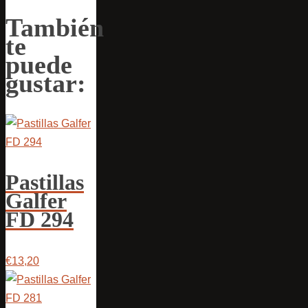
También
te
puede
gustar:
Pastillas
Galfer
FD 294
€13,20