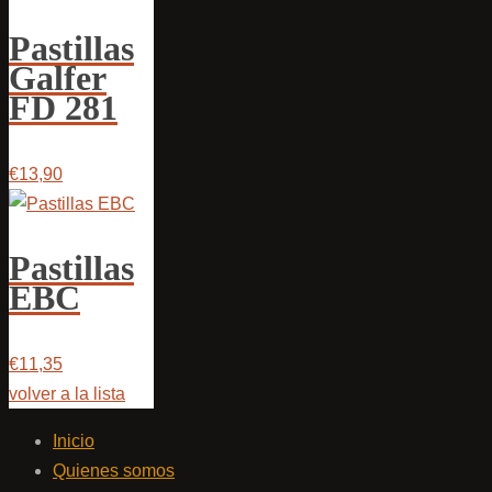
Pastillas
Galfer
FD 281
€13,90
Pastillas
EBC
€11,35
volver a la lista
Inicio
Quienes somos