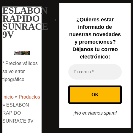
ESLABON
RAPIDO
¿Quieres estar
SUNRACE
informado de
9V
nuestras novedades
y promociones?
Déjanos tu correo
electrónico:
* Precios válidos
salvo error
tipográfico.
Inicio
»
Productos
»
ESLABON
RAPIDO
¡No enviamos spam!
SUNRACE 9V