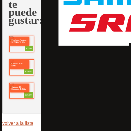
te
puede
gustar:
Eslabon Cadena
SUNRACE 10v
€2,90
Cadena 12v
KMC
€29,45
Cadena 10v
Shimano E-bike
€36,90
volver a la lista