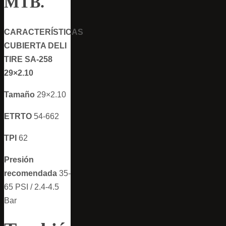
MTB.
CARACTERÍSTICAS
CUBIERTA DELI
TIRE SA-258
29×2.10
Tamaño
29×2.10
ETRTO
54-662
TPI
62
Presión
recomendada
35-
65 PSI / 2.4-4.5
Bar