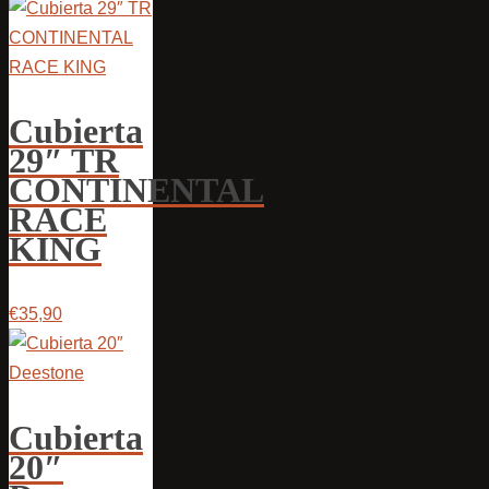
Cubierta
29″ TR
CONTINENTAL
RACE
KING
€35,90
Cubierta
20″