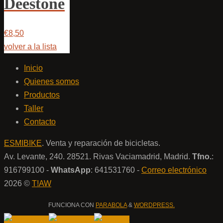
Deestone
€8,50
volver a la lista
Inicio
Quienes somos
Productos
Taller
Contacto
ESMIBIKE
. Venta y reparación de bicicletas.
Av. Levante, 240. 28521. Rivas Vaciamadrid, Madrid.
Tfno.
:
916799100 -
WhatsApp
: 641531760 -
Correo electrónico
2026 ©
T!AW
FUNCIONA CON
PARABOLA
&
WORDPRESS.