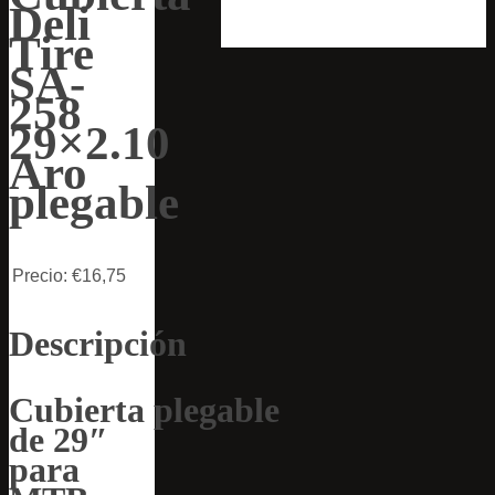
Deli
Tire
SA-
258
29×2.10
Aro
plegable
Precio:
€16,75
Descripción
Cubierta plegable
de 29″
para