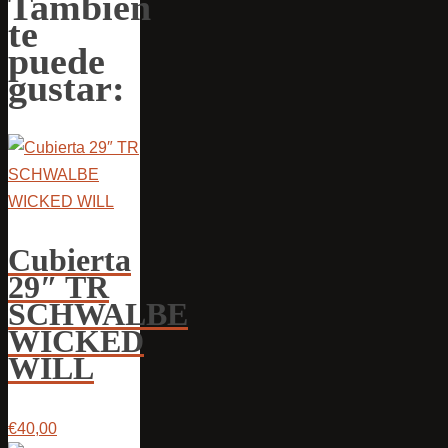
También
te
puede
gustar:
Cubierta
29″ TR
SCHWALBE
WICKED
WILL
€40,00