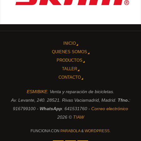
INICIO
QUIENES SOMOS
PRODUCTOS
TALLER
CONTACTO
ESMIBIKE
. Venta y reparación de bicicletas.
Av. Levante, 240. 28521. Rivas Vaciamadrid, Madrid.
Tfno.
:
916799100 -
WhatsApp
: 641531760 -
Correo electrónico
2026 ©
T!AW
FUNCIONA CON
PARABOLA
&
WORDPRESS.