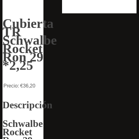
Cubierta
TR
Schwalbe
Rocket
Ron 29
*2,25
Precio:
€36,20
Descripción
Schwalbe
Rocket