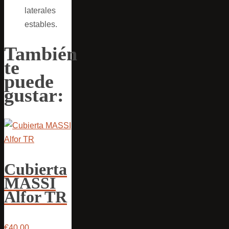
laterales
estables.
También
te
puede
gustar:
Cubierta
MASSI
Alfor TR
€40,00