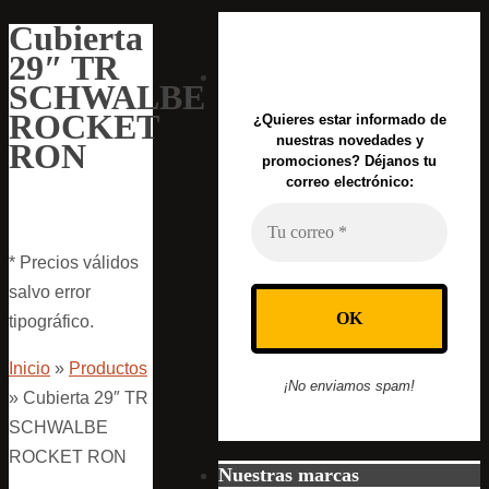
Cubierta
29″ TR
SCHWALBE
ROCKET
¿Quieres estar informado de
nuestras novedades y
RON
promociones? Déjanos tu
correo electrónico:
* Precios válidos
salvo error
tipográfico.
Inicio
»
Productos
¡No enviamos spam!
»
Cubierta 29″ TR
SCHWALBE
ROCKET RON
Nuestras marcas