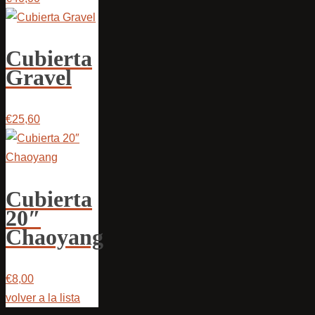
Cubierta
Gravel
€25,60
Cubierta
20″
Chaoyang
€8,00
volver a la lista