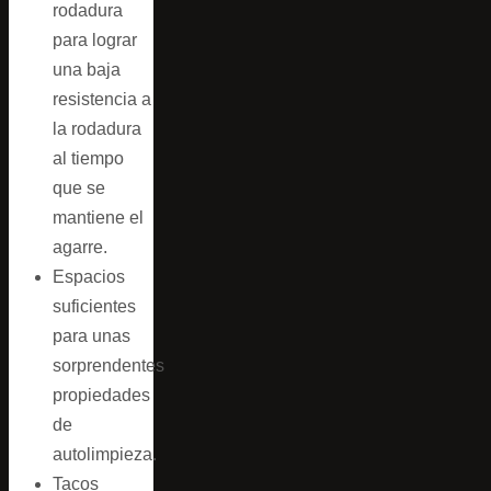
rodadura
para lograr
una baja
resistencia a
la rodadura
al tiempo
que se
mantiene el
agarre.
Espacios
suficientes
para unas
sorprendentes
propiedades
de
autolimpieza.
Tacos