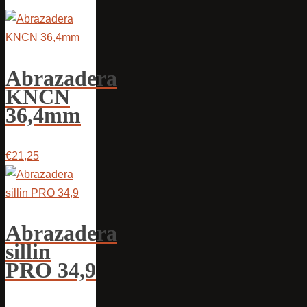
Abrazadera
KNCN
36,4mm
€21,25
Abrazadera
sillin
PRO 34,9