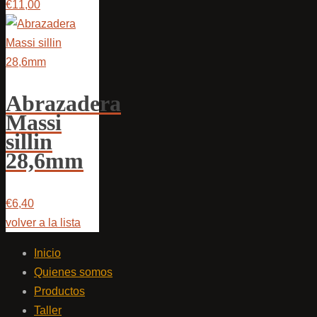
€11,00
Abrazadera
Massi
sillin
28,6mm
€6,40
volver a la lista
Inicio
Quienes somos
Productos
Taller