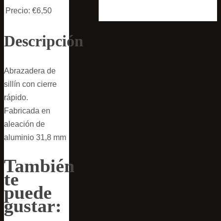
Precio:
€6,50
Descripción
Abrazadera de
sillín con cierre
rápido.
Fabricada en
aleación de
aluminio 31,8 mm
También
te
puede
gustar: