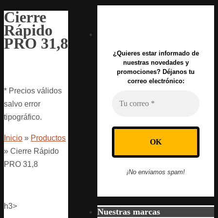
Cierre
Rápido
PRO 31,8
¿Quieres estar informado de
nuestras novedades y
promociones? Déjanos tu
correo electrónico:
* Precios válidos
salvo error
tipográfico.
Inicio
»
Productos
»
Cierre Rápido
PRO 31,8
¡No enviamos spam!
h3>
Nuestras marcas