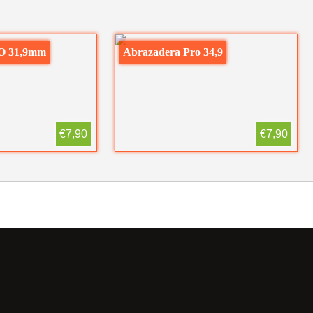
O 31,9mm
Abrazadera Pro 34,9
€7,90
€7,90