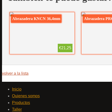
Abrazadera KNCN 36,4mm
Abrazadera PR
€21,25
volver a la lista
Inicio
Quienes somos
Productos
Taller