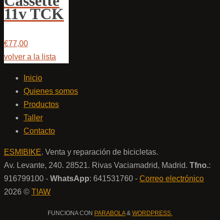
Cassette
11v TCK
€77,00
volver a la lista
Inicio
Quienes somos
Productos
Taller
Contacto
ESMIBIKE
. Venta y reparación de bicicletas.
Av. Levante, 240. 28521. Rivas Vaciamadrid, Madrid.
Tfno.
:
916799100 -
WhatsApp
: 641531760 -
Correo electrónico
2026 ©
T!AW
FUNCIONA CON
PARABOLA
&
WORDPRESS.