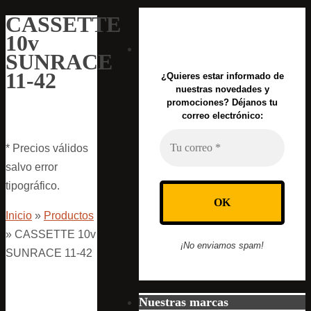
CASSETTE
10v
SUNRACE
11-42
¿Quieres estar informado de
nuestras novedades y
promociones? Déjanos tu
correo electrónico:
* Precios válidos
salvo error
tipográfico.
Inicio
»
Productos
»
CASSETTE 10v
¡No enviamos spam!
SUNRACE 11-42
Nuestras marcas