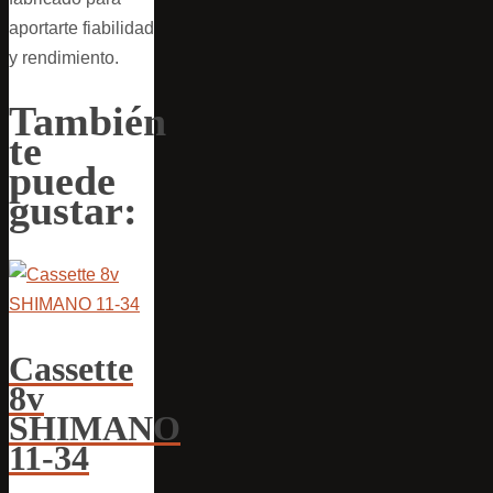
aportarte fiabilidad
y rendimiento.
También
te
puede
gustar:
Cassette
8v
SHIMANO
11-34