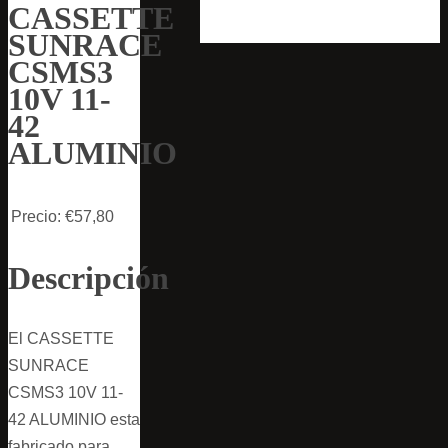
CASSETTE
SUNRACE
CSMS3
10V 11-
42
ALUMINIO
Precio:
€57,80
Descripción
El CASSETTE
SUNRACE
CSMS3 10V 11-
42 ALUMINIO esta
fabricado para