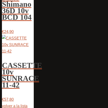
Shimano
36D 10v
BCD 104
€24,90
CASSETTE
10v
SUNRACE
11-42
€57,80
volver a la lista