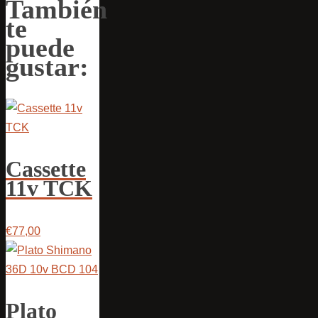
También
te
puede
gustar:
Cassette
11v TCK
€77,00
Plato