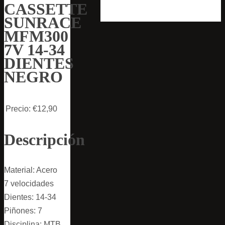
CASSETTE
SUNRACE
MFM300
7V 14-34
DIENTES
NEGRO
Precio:
€12,90
Descripción
Material: Acero
7 velocidades
Dientes: 14-34
Piñones: 7
Disciplina: MTB