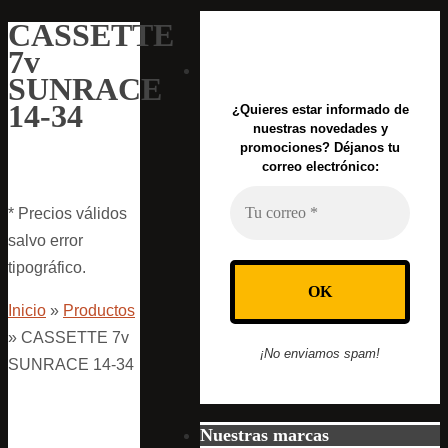
CASSETTE
7v
SUNRACE
14-34
¿Quieres estar informado de
nuestras novedades y
promociones? Déjanos tu
correo electrónico:
* Precios válidos
salvo error
tipográfico.
Inicio
»
Productos
»
CASSETTE 7v
¡No enviamos spam!
SUNRACE 14-34
Nuestras marcas