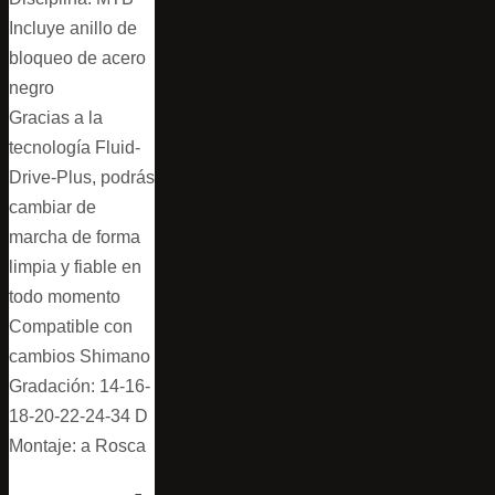
Incluye anillo de
bloqueo de acero
negro
Gracias a la
tecnología Fluid-
Drive-Plus, podrás
cambiar de
marcha de forma
limpia y fiable en
todo momento
Compatible con
cambios Shimano
Gradación: 14-16-
18-20-22-24-34 D
Montaje: a Rosca