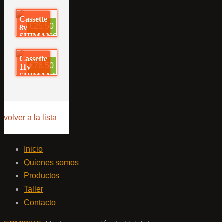
11-42
Cassette
€25,50
8v
SHIMANO
11-32
Cassette
€76,50
11v
SHIMANO
11-51
volver a la lista
Inicio
Quienes somos
Productos
Taller
Contacto