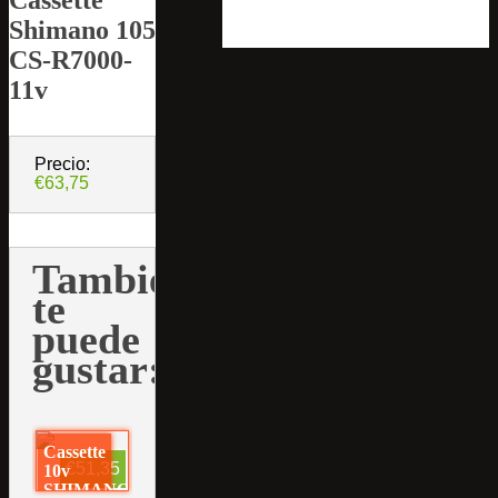
Shimano 105
CS-R7000-
11v
Precio:
€63,75
También
te
puede
gustar:
Cassette
€51,35
10v
SHIMANO