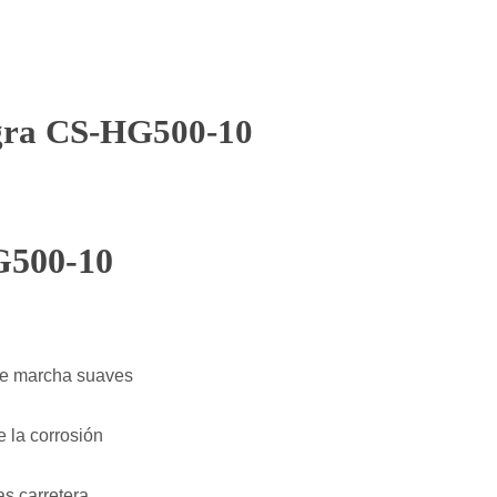
gra CS-HG500-10
G500-10
de marcha suaves
e la corrosión
as carretera