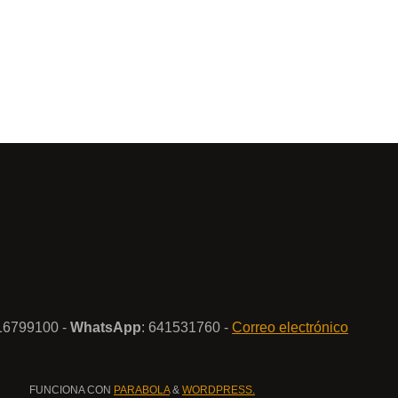
916799100 -
WhatsApp
: 641531760 -
Correo electrónico
FUNCIONA CON
PARABOLA
&
WORDPRESS.