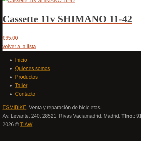
Cassette 11v SHIMANO 11-42
€65,00
volver a la lista
Inicio
Quienes somos
Productos
Taller
Contacto
ESMIBIKE
. Venta y reparación de bicicletas.
Av. Levante, 240. 28521. Rivas Vaciamadrid, Madrid.
Tfno.
: 
2026 ©
T!AW