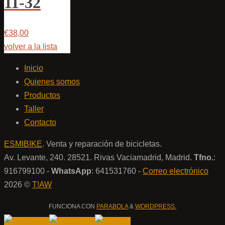
11-32
€38,00
volver a la lista
Inicio
Quienes somos
Productos
Taller
Contacto
ESMIBIKE
. Venta y reparación de bicicletas.
Av. Levante, 240. 28521. Rivas Vaciamadrid, Madrid.
Tfno.
:
916799100 -
WhatsApp
: 641531760 -
Correo electrónico
2026 ©
T!AW
FUNCIONA CON
PARABOLA
&
WORDPRESS.