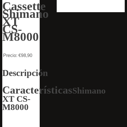
Cassette
Shimano
XT
CS-
M8000
Precio:
€98,90
Descripción
Características
Shimano
XT CS-
M8000