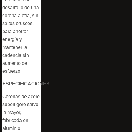
desarrollo de una
corona a otra, sin
saltos bruscos,
para ahorrar
energía y
mantener la
cadencia sin
aumento de
esfuerzo.
ESPECIFICACIONES
Coronas de acero
superligero salvo
la mayor,
fabricada en
aluminio.