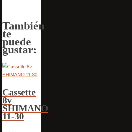
También
te
puede
gustar:
Cassette
8v
SHIMANO
11-30