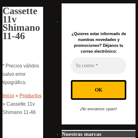
Cassette
11v
Shimano
11-46
¿Quieres estar informado de
nuestras novedades y
promociones? Déjanos tu
correo electrónico:
* Precios válidos
salvo error
tipográfico.
Inicio
»
Productos
»
Cassette 11v
¡No enviamos spam!
Shimano 11-46
Nuestras marcas