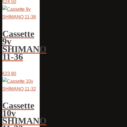
€24,50
Cassette
9v
SHIMANO
11-36
€23,90
Cassette
10v
SHIMANO