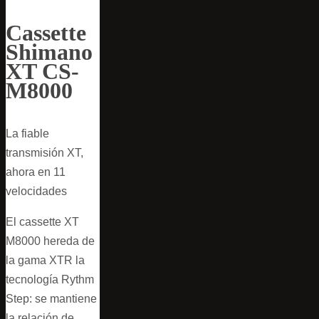
Cassette
Shimano
XT CS-
M8000
La fiable
transmisión XT,
ahora en 11
velocidades
El cassette XT
M8000 hereda de
la gama XTR la
tecnología Rythm
Step: se mantiene
la relación de