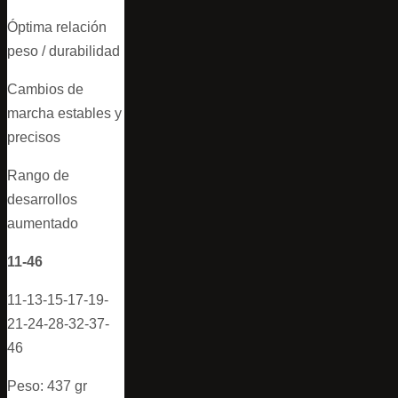
Óptima relación
peso / durabilidad
Cambios de
marcha estables y
precisos
Rango de
desarrollos
aumentado
11-46
11-13-15-17-19-
21-24-28-32-37-
46
Peso: 437 gr