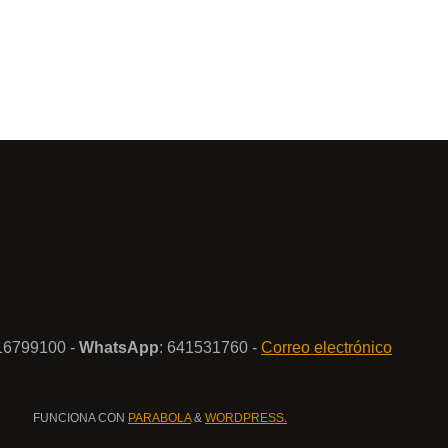
916799100 -
WhatsApp
: 641531760 -
Correo electrónico
FUNCIONA CON
PARABOLA
&
WORDPRESS.