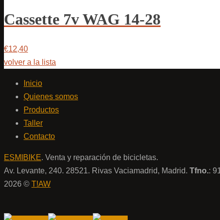
Cassette 7v WAG 14-28
€12,40
volver a la lista
Inicio
Quienes somos
Productos
Taller
Contacto
ESMIBIKE
. Venta y reparación de bicicletas.
Av. Levante, 240. 28521. Rivas Vaciamadrid, Madrid.
Tfno.
: 
2026 ©
T!AW