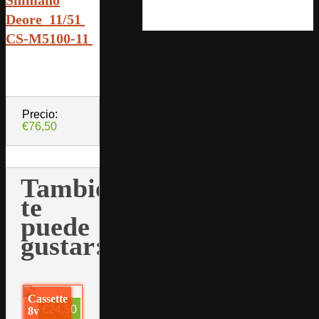
Deore 11/51
CS-M5100-11
Precio:
€76,50
También
te
puede
gustar:
Cassette
€24,50
8v