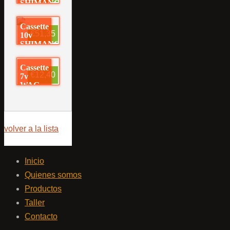
SHIMANO
11-30
Cassette
€51,35
10v
SHIMANO
11-42
Cassette
€12,40
7v
WAG
14-28
volver a la lista
Inicio
Quienes somos
Productos
Taller
Contacto