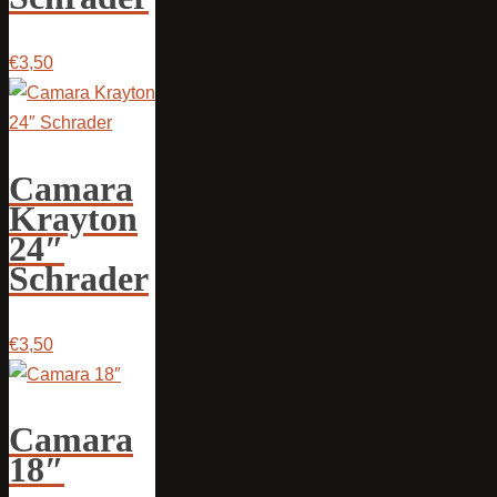
€3,50
Camara
Krayton
24″
Schrader
€3,50
Camara
18″