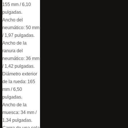
155 mm / 6,10
pulgadas.
Ancho del
neumático: 50 mm
/ 1,97 pulgadas.
Ancho de la
ranura del
neumático: 36 mm
/ 1,42 pulgadas.
Diámetro exterior
de la rueda: 165
mm / 6,50
pulgadas.
Ancho de la
muesca: 34 mm /
1.34 pulgadas.
Carga de una sola