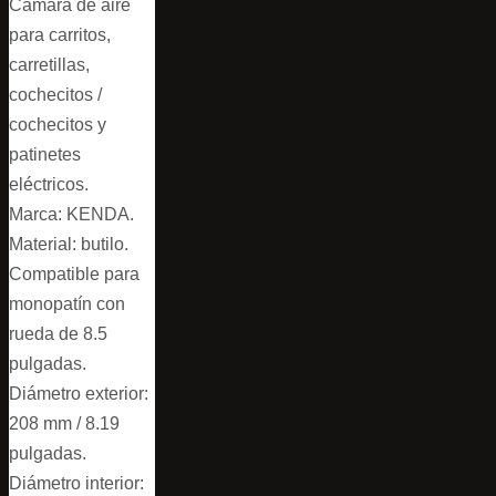
Cámara de aire
para carritos,
carretillas,
cochecitos /
cochecitos y
patinetes
eléctricos.
Marca: KENDA.
Material: butilo.
Compatible para
monopatín con
rueda de 8.5
pulgadas.
Diámetro exterior:
208 mm / 8.19
pulgadas.
Diámetro interior: