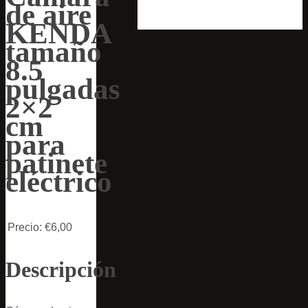
de aire
KENDA
tamaño
8.5
pulgadas
2×2
cm
para
patinete
eléctrico
Precio:
€6,00
Descripción