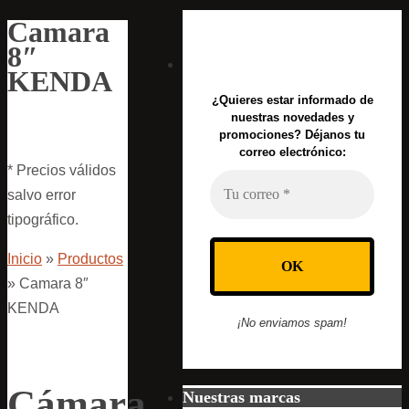
Camara
8″
KENDA
¿Quieres estar informado de
nuestras novedades y
promociones? Déjanos tu
correo electrónico:
* Precios válidos
salvo error
tipográfico.
Inicio
»
Productos
»
Camara 8″
KENDA
¡No enviamos spam!
Cámara
Nuestras marcas