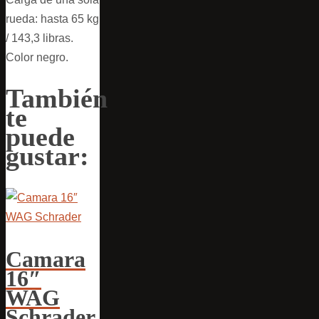
rueda: hasta 65 kg
/ 143,3 libras.
Color negro.
También
te
puede
gustar:
Camara
16″
WAG
Schrader