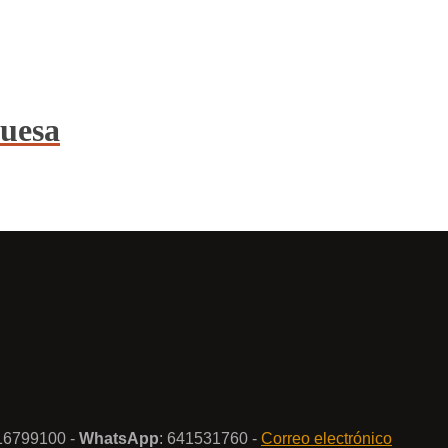
uesa
916799100 -
WhatsApp
: 641531760 -
Correo electrónico