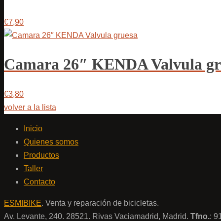
€7,90
Camara 26″ KENDA Valvula gr
€3,80
volver a la lista
Inicio
Quienes somos
Productos
Taller
Contacto
ESMIBIKE
. Venta y reparación de bicicletas.
Av. Levante, 240. 28521. Rivas Vaciamadrid, Madrid.
Tfno.
: 