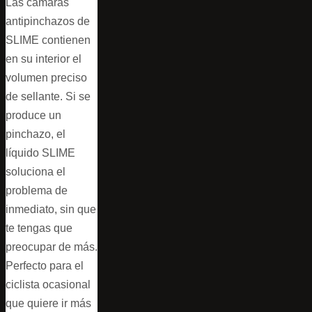
Las cámaras
antipinchazos de
SLIME contienen
en su interior el
volumen preciso
de sellante. Si se
produce un
pinchazo, el
líquido SLIME
soluciona el
problema de
inmediato, sin que
te tengas que
preocupar de más.
Perfecto para el
ciclista ocasional
que quiere ir más