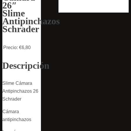
26″
Slime
Antipinchazos
Schrader
Precio:
€6,80
Descripción
Slime Cámara
Antipinchazos 26
Schrader
Cámara
antipinchazos