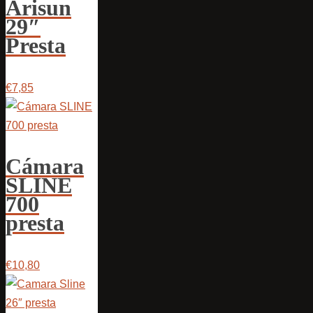
Arisun
29″
Presta
€7,85
Cámara
SLINE
700
presta
€10,80