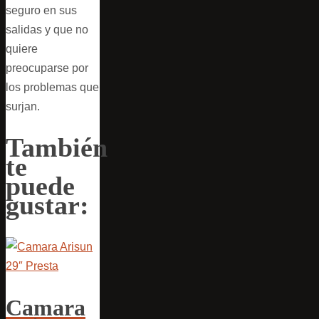
seguro en sus
salidas y que no
quiere
preocuparse por
los problemas que
surjan.
También
te
puede
gustar:
Camara