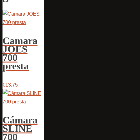
Camara
JOES
700
presta
€13,75
Cámara
SLINE
700