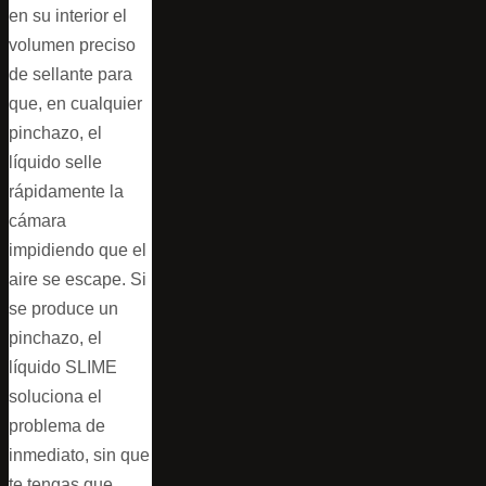
en su interior el
volumen preciso
de sellante para
que, en cualquier
pinchazo, el
líquido selle
rápidamente la
cámara
impidiendo que el
aire se escape. Si
se produce un
pinchazo, el
líquido SLIME
soluciona el
problema de
inmediato, sin que
te tengas que