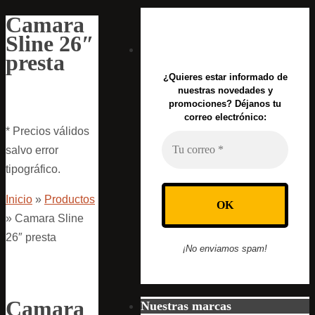
Camara
Sline 26″
presta
¿Quieres estar informado de
nuestras novedades y
promociones? Déjanos tu
correo electrónico:
* Precios válidos
salvo error
tipográfico.
Inicio
»
Productos
»
Camara Sline
26″ presta
¡No enviamos spam!
Camara
Nuestras marcas