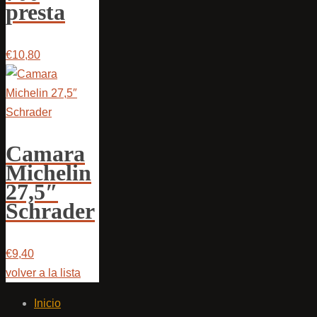
presta
€10,80
Camara
Michelin
27,5″
Schrader
€9,40
volver a la lista
Inicio