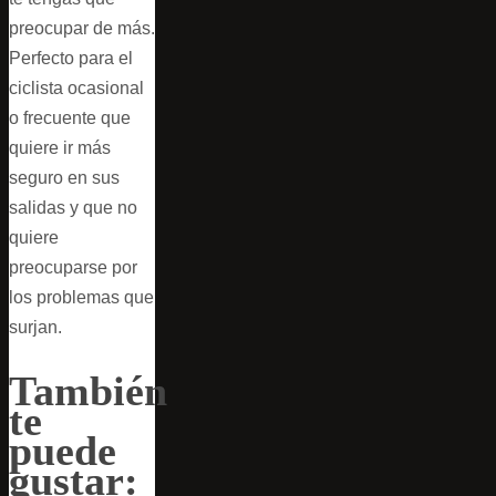
preocupar de más.
Perfecto para el
ciclista ocasional
o frecuente que
quiere ir más
seguro en sus
salidas y que no
quiere
preocuparse por
los problemas que
surjan.
También
te
puede
gustar: