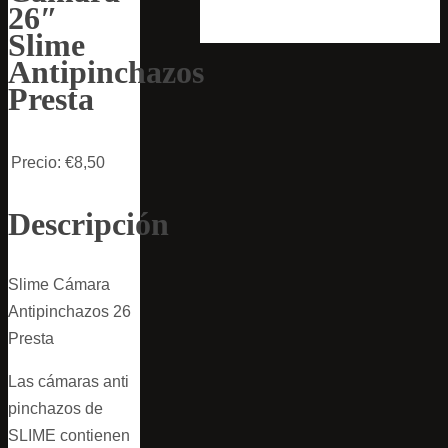
26″
Slime
Antipinchazos
Presta
Precio:
€8,50
Descripción
Slime Cámara
Antipinchazos 26
Presta
Las cámaras anti
pinchazos de
SLIME contienen