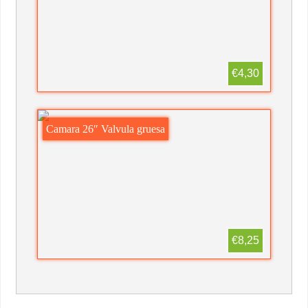
€4,30
Camara 26″ Valvula gruesa
€8,25