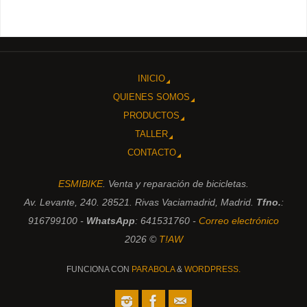
INICIO
QUIENES SOMOS
PRODUCTOS
TALLER
CONTACTO
ESMIBIKE
. Venta y reparación de bicicletas.
Av. Levante, 240. 28521. Rivas Vaciamadrid, Madrid.
Tfno.
:
916799100 -
WhatsApp
: 641531760 -
Correo electrónico
2026 ©
T!AW
FUNCIONA CON
PARABOLA
&
WORDPRESS.