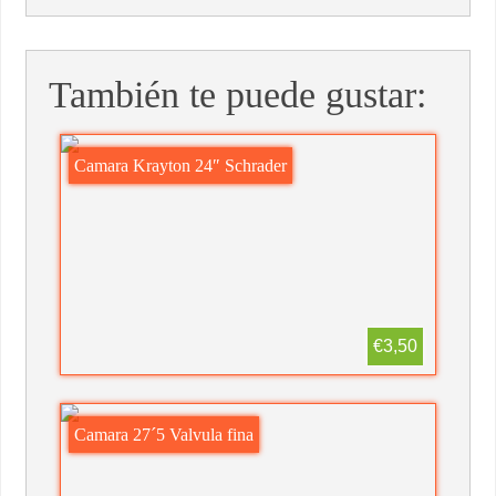
También te puede gustar:
Camara Krayton 24″ Schrader
€3,50
Camara 27´5 Valvula fina