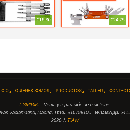
€16,30
€24,75
NICIO
QUIENES SOMOS
PRODUCTOS
TALLER
CONTACT
ESMIBIKE
. Venta y reparación de bicicletas.
Rivas Vaciamadrid, Madrid.
Tfno.
: 916799100 -
WhatsApp
: 641
2026 ©
T!AW