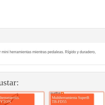
ar mini herramientas mientras pedaleas. Rígido y duradero,
ustar:
iherramientas
Multiherramienta SuperB
AYTON
TB-FD55