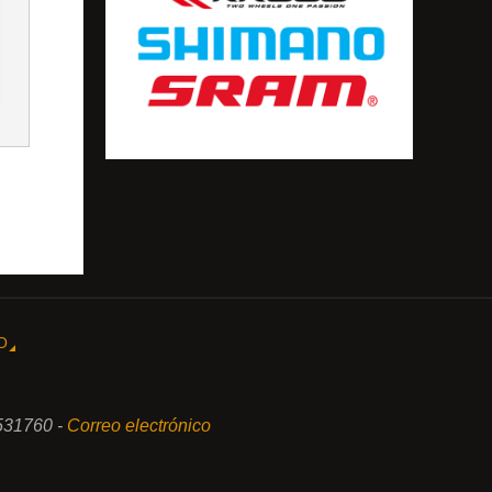
O
531760 -
Correo electrónico