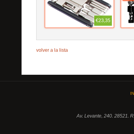
€23,35
volver a la lista
I
Av. Levante, 240. 28521. 