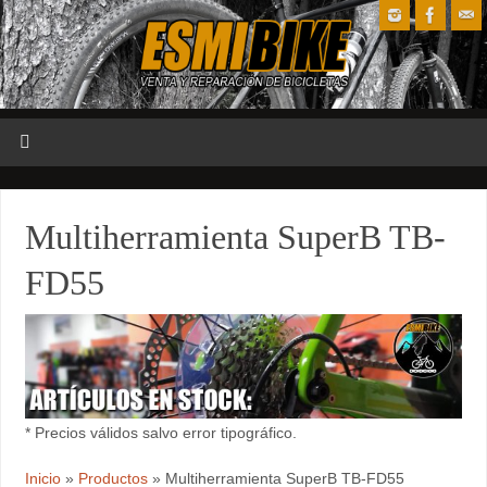
Multiherramienta SuperB TB-
FD55
* Precios válidos salvo error tipográfico.
Inicio
»
Productos
»
Multiherramienta SuperB TB-FD55