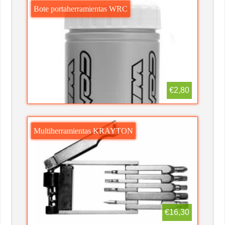
Bote portaherramientas WRC
€2,80
Multiherramientas KRAYTON
€16,30