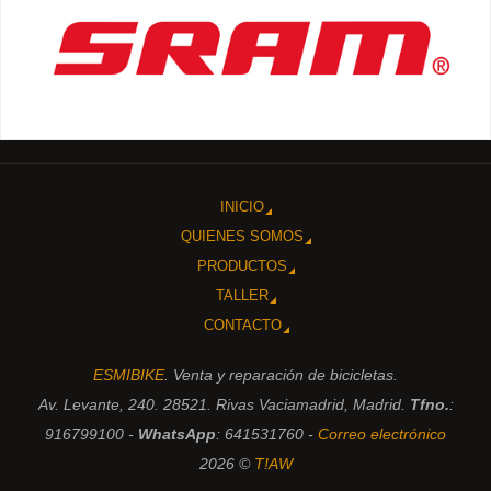
INICIO
QUIENES SOMOS
PRODUCTOS
TALLER
CONTACTO
ESMIBIKE
. Venta y reparación de bicicletas.
Av. Levante, 240. 28521. Rivas Vaciamadrid, Madrid.
Tfno.
:
916799100 -
WhatsApp
: 641531760 -
Correo electrónico
2026 ©
T!AW