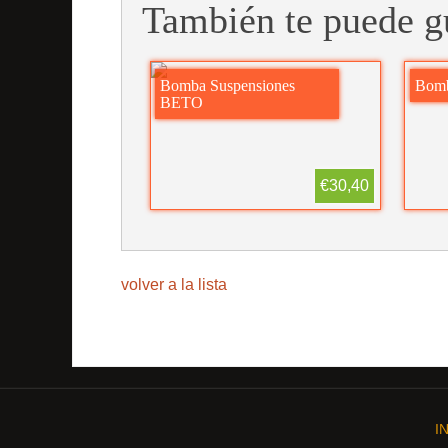
También te puede g
Bomba Suspensiones
Bomb
BETO
€30,40
volver a la lista
I