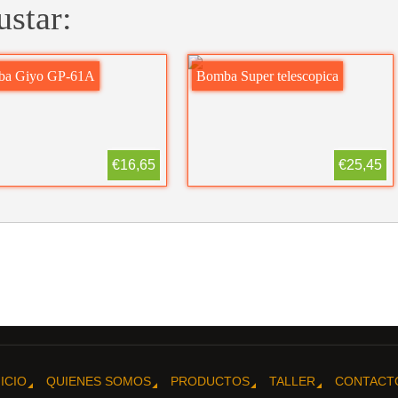
ustar:
a Giyo GP-61A
Bomba Super telescopica
€16,65
€25,45
NICIO
QUIENES SOMOS
PRODUCTOS
TALLER
CONTACT