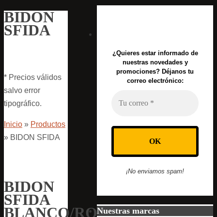
BIDON
SFIDA
¿Quieres estar informado de
nuestras novedades y
promociones? Déjanos tu
* Precios válidos
correo electrónico:
salvo error
tipográfico.
Inicio
»
Productos
»
BIDON SFIDA
¡No enviamos spam!
BIDON
SFIDA
BLANCO/ROJO
Nuestras marcas