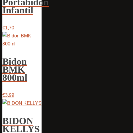
Portabidón
Infantil
€1,70
Bidon
BMK
800ml
€3,99
BIDON
KELLYS