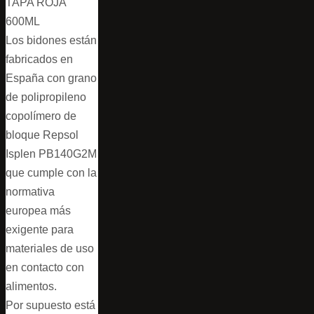
TAPA ROJA
600ML
Los bidones están
fabricados en
España con grano
de polipropileno
copolímero de
bloque Repsol
Isplen PB140G2M
que cumple con la
normativa
europea más
exigente para
materiales de uso
en contacto con
alimentos.
Por supuesto está