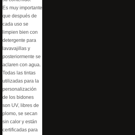
Es muy importante
que después de
cada uso se
limpien bien con
detergente para
lavavajillas y
posteriormente se
aclaren con agua.
Todas las tintas
utilizadas para la
personalización
de los bidones
son UV, libres de
plomo, se secan
sin calor y están
certificadas para