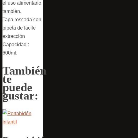
el uso alimentario
también.
Tapa roscada con
pipeta de facile
extracciòn
Capacidad :
600ml.
También
te
puede
gustar: