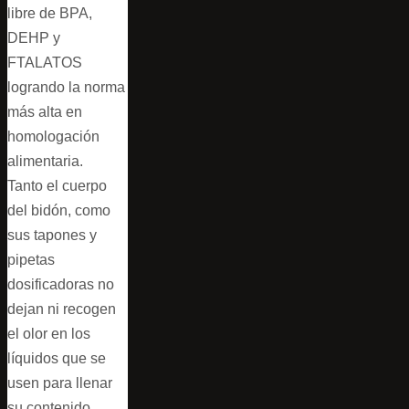
libre de BPA,
DEHP y
FTALATOS
logrando la norma
más alta en
homologación
alimentaria.
Tanto el cuerpo
del bidón, como
sus tapones y
pipetas
dosificadoras no
dejan ni recogen
el olor en los
líquidos que se
usen para llenar
su contenido.