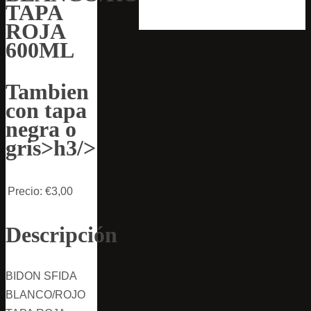
TAPA
ROJA
600ML
Tambien
con tapa
negra o
gris>h3/>
Precio:
€3,00
Descripción
BIDON SFIDA
BLANCO/ROJO