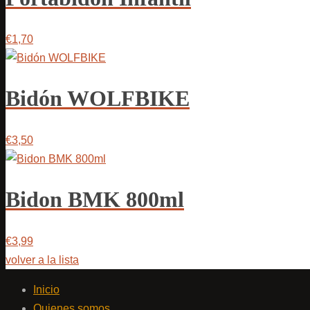
€1,70
Bidón WOLFBIKE
€3,50
Bidon BMK 800ml
€3,99
volver a la lista
Inicio
Quienes somos