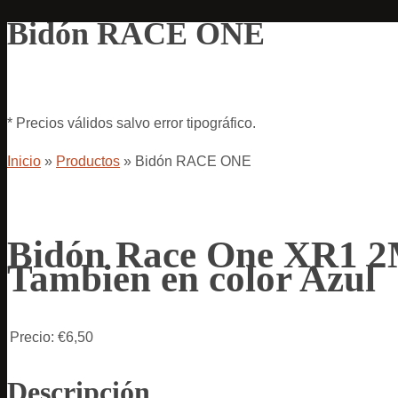
Bidón RACE ONE
* Precios válidos salvo error tipográfico.
Inicio
»
Productos
»
Bidón RACE ONE
Bidón Race One XR1 2M
Tambien en color Azul
Precio:
€6,50
Descripción