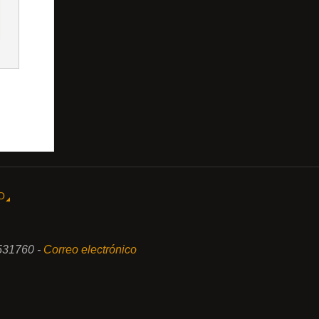
O
531760 -
Correo electrónico