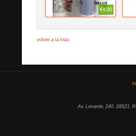
€4,00
volver a la lista
I
Av. Levante, 240. 28521. 