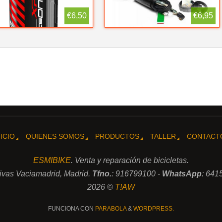
€6,50
€6,95
NICIO
QUIENES SOMOS
PRODUCTOS
TALLER
CONTACT
ESMIBIKE
. Venta y reparación de bicicletas.
Rivas Vaciamadrid, Madrid.
Tfno.
: 916799100 -
WhatsApp
: 641
2026 ©
T!AW
FUNCIONA CON
PARABOLA
&
WORDPRESS.