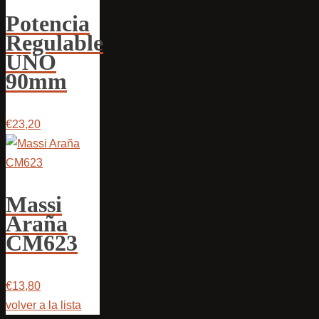
Potencia
Regulable
UNO
90mm
€23,20
Massi
Araña
CM623
€13,80
volver a la lista