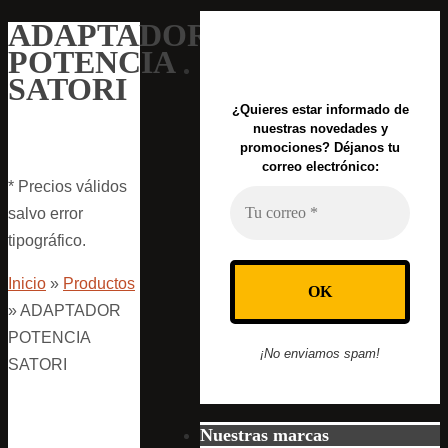
ADAPTADOR
POTENCIA
SATORI
¿Quieres estar informado de
nuestras novedades y
promociones? Déjanos tu
correo electrónico:
* Precios válidos
salvo error
tipográfico.
Inicio
»
Productos
»
ADAPTADOR
POTENCIA
¡No enviamos spam!
SATORI
Nuestras marcas