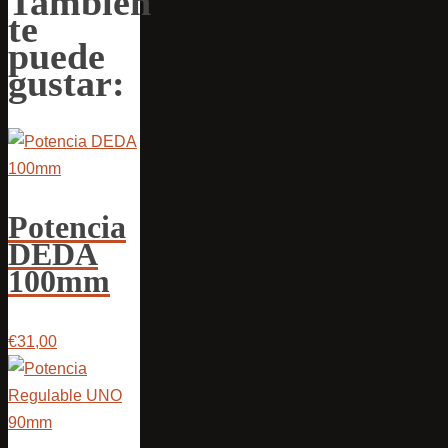
También
te
puede
gustar:
Potencia
DEDA
100mm
€31,00