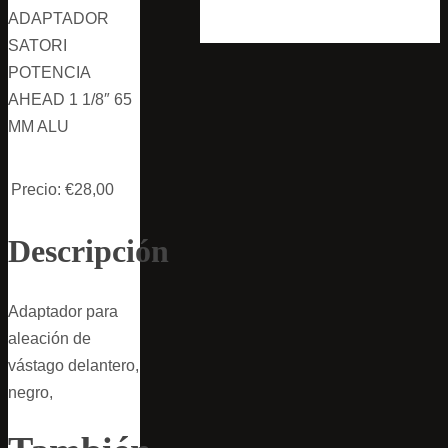
ADAPTADOR
SATORI
POTENCIA
AHEAD 1 1/8″ 65
MM ALU
Precio:
€28,00
Descripción
Adaptador para
aleación de
vástago delantero,
negro,