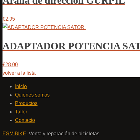
Araña de dirección GURPIL
€2,95
ADAPTADOR POTENCIA SA
€28,00
volver a la lista
Inicio
Quienes somos
Productos
Taller
Contacto
ESMIBIKE
. Venta y reparación de bicicletas.