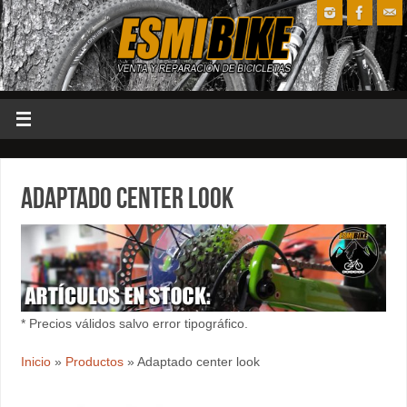
Adaptado center look
* Precios válidos salvo error tipográfico.
Inicio
»
Productos
»
Adaptado center look