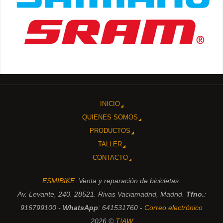
INICIO
QUIENES SOMOS
PRODUCTOS
TALLER
CONTACTO
ESMIBIKE
. Venta y reparación de bicicletas.
Av. Levante, 240. 28521. Rivas Vaciamadrid, Madrid.
Tfno.
:
916799100 -
WhatsApp
: 641531760 -
Correo electrónico
2026 ©
T!AW