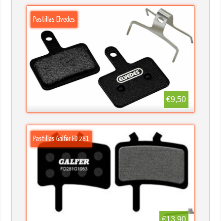
Pastillas Elvedes
€9,50
Pastillas Galfer FD 281
€13,90