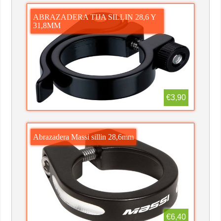
ABRAZADERA TIJA SILLIN 28,6 Y
31,8MM
€3,90
Abrazadera Massi sillin 28,6mm
€6,40