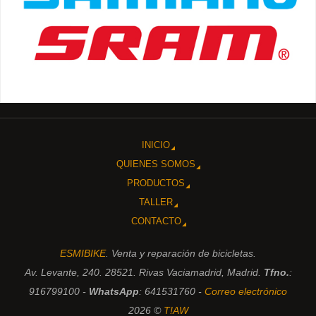
INICIO
QUIENES SOMOS
PRODUCTOS
TALLER
CONTACTO
ESMIBIKE
. Venta y reparación de bicicletas.
Av. Levante, 240. 28521. Rivas Vaciamadrid, Madrid.
Tfno.
:
916799100 -
WhatsApp
: 641531760 -
Correo electrónico
2026 ©
T!AW