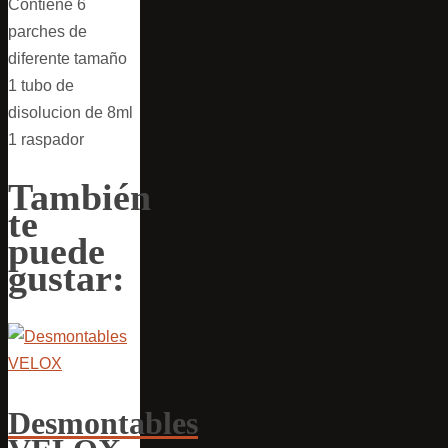
Contiene 6
parches de
diferente tamaño
1 tubo de
disolucion de 8ml
1 raspador
También
te
puede
gustar:
Desmontables