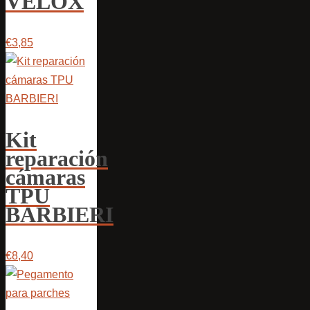
VELOX
€3,85
Kit
reparación
cámaras
TPU
BARBIERI
€8,40