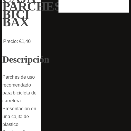
PARCHES
BICI
BAX
Precio:
€1,40
Descripción
Parches de uso
recomendado
para bicicleta de
carretera
Presentacion en
una cajita de
plastico