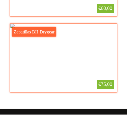
€60,00
Zapatillas BH Drygear
€75,00