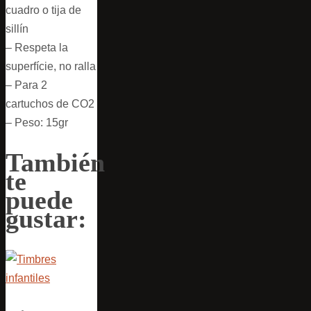
cuadro o tija de
sillín
– Respeta la
superfície, no ralla
– Para 2
cartuchos de CO2
– Peso: 15gr
También
te
puede
gustar: