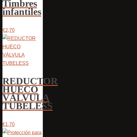
Timbres
infantiles
€2,70
REDUCTOR
HUECO
VÁLVULA
TUBELESS
€1,70