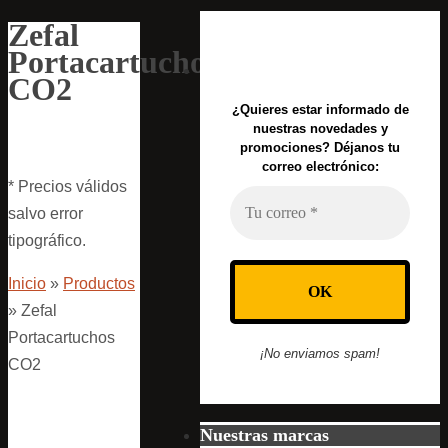
Zefal
Portacartuchos
CO2
¿Quieres estar informado de
nuestras novedades y
promociones? Déjanos tu
correo electrónico:
* Precios válidos
salvo error
tipográfico.
Inicio
»
Productos
»
Zefal
Portacartuchos
¡No enviamos spam!
CO2
Nuestras marcas