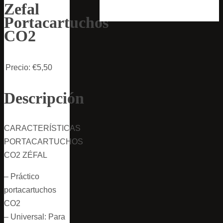
Zefal
Portacartuchos
CO2
Precio:
€5,50
Descripción
CARACTERÍSTICAS
PORTACARTUCHOS
CO2 ZÉFAL
– Práctico
portacartuchos
CO2
– Universal: Para