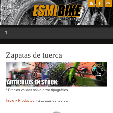
Zapatas de tuerca
* Precios válidos salvo error tipográfico.
Inicio
»
Productos
»
Zapatas de tuerca