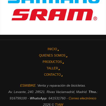
INICIO
QUIENES SOMOS
PRODUCTOS
TALLER
CONTACTO
ESMIBIKE
. Venta y reparación de bicicletas.
Av. Levante, 240. 28521. Rivas Vaciamadrid, Madrid.
Tfno.
:
916799100 -
WhatsApp
: 641531760 -
Correo electrónico
2026 ©
T!AW