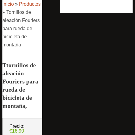
Inicio
»
Productos
»
Tornillos de
aleación Fouriers
para rueda de
bicicleta de
montaña,
Ttornillos de
aleación
Fouriers para
rueda de
bicicleta de
montaña,
Precio:
€16,90