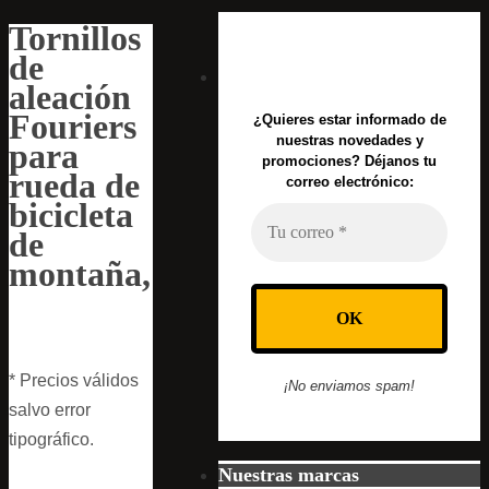
Tornillos
de
aleación
Fouriers
¿Quieres estar informado de
nuestras novedades y
para
promociones? Déjanos tu
rueda de
correo electrónico:
bicicleta
de
montaña,
* Precios válidos
¡No enviamos spam!
salvo error
tipográfico.
Nuestras marcas