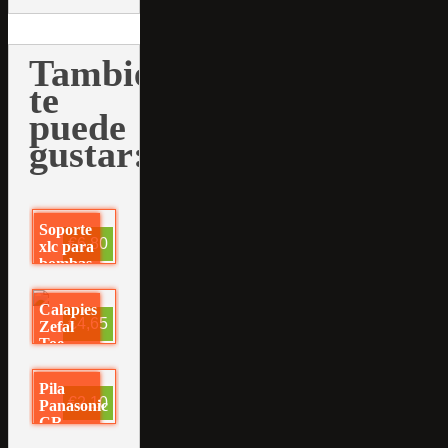
También
te
puede
gustar:
Soporte
€6,80
xlc para
bombas
Calapies
€4,65
Zefal
Toe-
Clips 45
Pila
€2,10
Panasonic
CR
2032 –