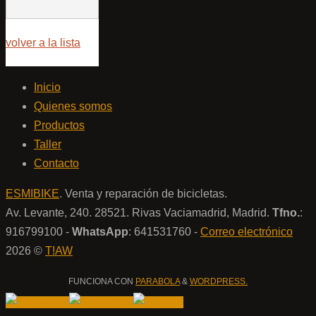
Pila de
litio 3V
volver a la lista
Inicio
Quienes somos
Productos
Taller
Contacto
ESMIBIKE
. Venta y reparación de bicicletas.
Av. Levante, 240. 28521. Rivas Vaciamadrid, Madrid.
Tfno.
:
916799100 -
WhatsApp
: 641531760 -
Correo electrónico
2026 ©
T!AW
FUNCIONA CON
PARABOLA
&
WORDPRESS.